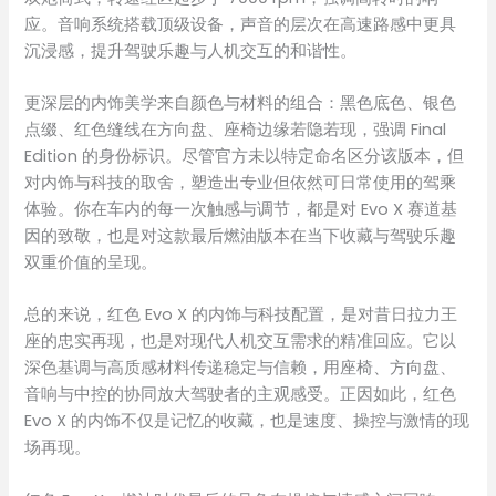
应。音响系统搭载顶级设备，声音的层次在高速路感中更具
沉浸感，提升驾驶乐趣与人机交互的和谐性。
更深层的内饰美学来自颜色与材料的组合：黑色底色、银色
点缀、红色缝线在方向盘、座椅边缘若隐若现，强调 Final
Edition 的身份标识。尽管官方未以特定命名区分该版本，但
对内饰与科技的取舍，塑造出专业但依然可日常使用的驾乘
体验。你在车内的每一次触感与调节，都是对 Evo X 赛道基
因的致敬，也是对这款最后燃油版本在当下收藏与驾驶乐趣
双重价值的呈现。
总的来说，红色 Evo X 的内饰与科技配置，是对昔日拉力王
座的忠实再现，也是对现代人机交互需求的精准回应。它以
深色基调与高质感材料传递稳定与信赖，用座椅、方向盘、
音响与中控的协同放大驾驶者的主观感受。正因如此，红色
Evo X 的内饰不仅是记忆的收藏，也是速度、操控与激情的现
场再现。