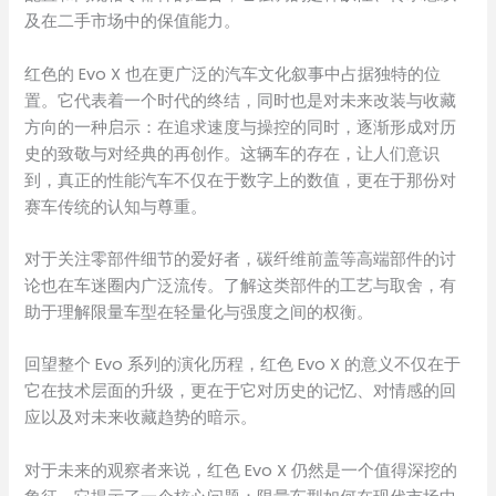
及在二手市场中的保值能力。
红色的 Evo X 也在更广泛的汽车文化叙事中占据独特的位
置。它代表着一个时代的终结，同时也是对未来改装与收藏
方向的一种启示：在追求速度与操控的同时，逐渐形成对历
史的致敬与对经典的再创作。这辆车的存在，让人们意识
到，真正的性能汽车不仅在于数字上的数值，更在于那份对
赛车传统的认知与尊重。
对于关注零部件细节的爱好者，碳纤维前盖等高端部件的讨
论也在车迷圈内广泛流传。了解这类部件的工艺与取舍，有
助于理解限量车型在轻量化与强度之间的权衡。
回望整个 Evo 系列的演化历程，红色 Evo X 的意义不仅在于
它在技术层面的升级，更在于它对历史的记忆、对情感的回
应以及对未来收藏趋势的暗示。
对于未来的观察者来说，红色 Evo X 仍然是一个值得深挖的