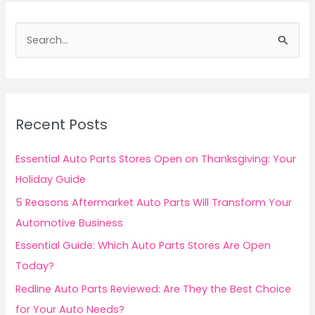
S
e
a
r
c
Recent Posts
h
f
Essential Auto Parts Stores Open on Thanksgiving: Your
o
Holiday Guide
r
5 Reasons Aftermarket Auto Parts Will Transform Your
:
Automotive Business
Essential Guide: Which Auto Parts Stores Are Open
Today?
Redline Auto Parts Reviewed: Are They the Best Choice
for Your Auto Needs?