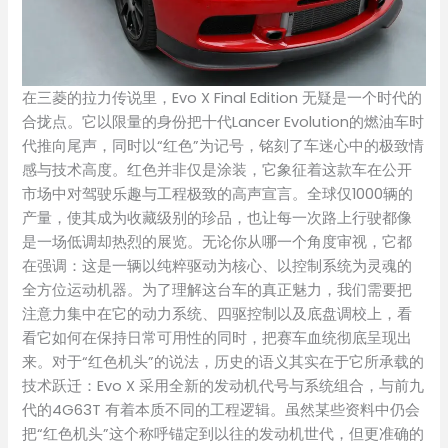
在三菱的拉力传说里，Evo X Final Edition 无疑是一个时代的
合拢点。它以限量的身份把十代Lancer Evolution的燃油车时
代推向尾声，同时以“红色”为记号，铭刻了车迷心中的极致情
感与技术高度。红色并非仅是涂装，它象征着这款车在公开
市场中对驾驶乐趣与工程极致的高声宣言。全球仅1000辆的
产量，使其成为收藏级别的珍品，也让每一次路上行驶都像
是一场低调却热烈的展览。无论你从哪一个角度审视，它都
在强调：这是一辆以纯粹驱动为核心、以控制系统为灵魂的
全方位运动机器。为了理解这台车的真正魅力，我们需要把
注意力集中在它的动力系统、四驱控制以及底盘调校上，看
看它如何在保持日常可用性的同时，把赛车血统彻底呈现出
来。对于“红色机头”的说法，历史的语义其实在于它所承载的
技术跃迁：Evo X 采用全新的发动机代号与系统组合，与前九
代的4G63T 有着本质不同的工程逻辑。虽然某些资料中仍会
把“红色机头”这个称呼锚定到以往的发动机世代，但更准确的