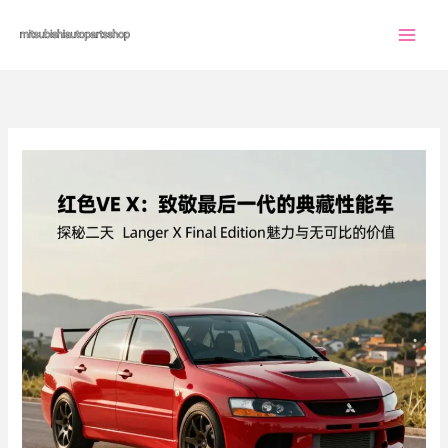
Skip
to
content