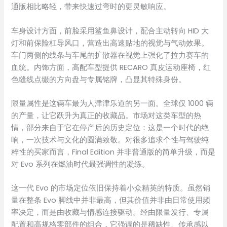
通版相比略轻，带来快速过弯时的更灵敏响应。
车身设计方面，前脸采用鲨鱼鼻设计，配合主动转向 HID 大
灯和前保险杠导风口，营造出高速贴地的视觉与气动效果。
车门两侧的线条与车尾的扩散器在视觉上强化了拉力赛车的
血统。内饰方面，高配车型提供 RECARO 真皮运动座椅，红
色缝线点缀的方向盘与专属铭牌，凸显其特殊身份。
限量属性是这辆车最为人津津乐道的另一面。全球仅 1000 辆
的产量，让它跃升为真正的收藏品。市场对这类车型的热
情，部分来自于它在停产后的历史定位：这是一个时代的绝
响，一次技术与文化的圆满致敬。对很多追求个性与驾驶纯
粹性的买家而言，Final Edition 并非普通版的简单升级，而是
对 Evo 系列在燃油时代最强调性的凝练。
这一代 Evo 的市场定位依旧保持着小众精英的特质。虽然销
量在整条 Evo 脚线中并非最高，但其价值并非由日常使用频
率决定，而是由收藏与情感连接驱动。经由限量发行、专属
配置和高规格零部件的组合，它强调的是稀缺性、传承感以