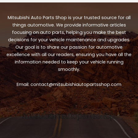
Mitsubishi Auto Parts Shop is your trusted source for all
things automotive. We provide informative articles
focusing on auto parts, helping you make the best
decisions for your vehicle maintenance and upgrades.
Our goal is to share our passion for automotive
excellence with all our readers, ensuring you have all the
information needed to keep your vehicle running
smoothly.
Email:
contact@mitsubishiautopartsshop.com