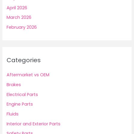
April 2026
March 2026
February 2026
Categories
Aftermarket vs OEM
Brakes
Electrical Parts
Engine Parts
Fluids
Interior and Exterior Parts
Safety Parts