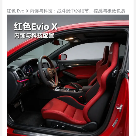
红色 Evo X 内饰与科技：战斗舱中的细节、控感与极致包裹