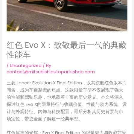
红色 Evo X：致敬最后一代的典藏
性能车
/
Uncategorized
/ By
contact@mitsubishiautopartsshop.com
三菱 Lancer Evolution X Final Edition，以其旗舰红色版本而
闻名，成为车迷凝聚的焦点。这款限量车型不仅展现了强大
的性能和驾驶乐趣，也承载着丰富的历史意义。本文将深入
探讨红色 Evo X的限量特征与收藏价值、性能与动力系统、设
计与外观特征、内饰与科技配置，最后分析其历史背景与市
场定位，带您全面了解这一经典车型。
红色尾声的光辉：Evo X Final Edition 的限量魅力与收藏前景