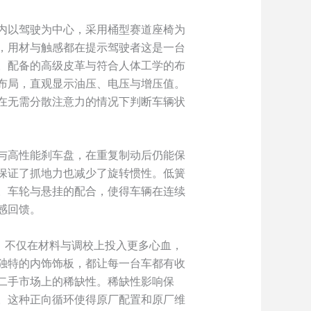
内以驾驶为中心，采用桶型赛道座椅为
，用材与触感都在提示驾驶者这是一台
途。配备的高级皮革与符合人体工学的布
布局，直观显示油压、电压与增压值。
在无需分散注意力的情况下判断车辆状
与高性能刹车盘，在重复制动后仍能保
保证了抓地力也减少了旋转惯性。低簧
。车轮与悬挂的配合，使得车辆在连续
感回馈。
，不仅在材料与调校上投入更多心血，
独特的内饰饰板，都让每一台车都有收
二手市场上的稀缺性。稀缺性影响保
。这种正向循环使得原厂配置和原厂维