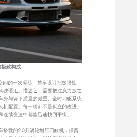
R 的极致构成
成熟与告别之间的一次凝练。整车设计把极限性
驾驶语汇。描述它，需要把注意力放在
车身与簧下质量的减重、全时四驱系统
人机配置。每一项都不是孤立的改进。
和连续变速中都能迅速找回平衡。
搭载的2.0升涡轮增压四缸机，保留