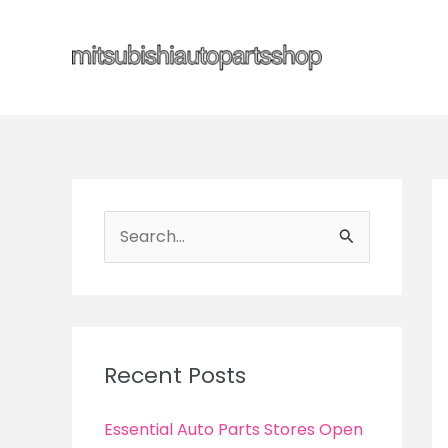
Skip
to
content
S
e
a
r
c
Recent Posts
h
f
Essential Auto Parts Stores Open