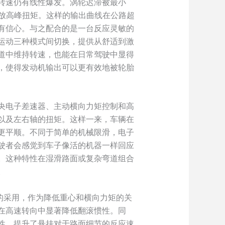
转速仍有线性爆发。涡轮迟滞被最小
能释放高峰扭矩。这样的输出曲线在公路超
有信心。与之配合的是一台反应灵敏的
运动三种模式间切换，提供从舒适到激
道中维持转速，也能在日常驾驶中显得
，使得发动机输出可以更有效地被轮胎
央电子差速器、主动横向力矩控制和高
以及左右轴的扭矩。这样一来，车辆在
更平顺。不同于简单的机械限滑，电子
驶者会感觉到车子像活的机器一样回应
。这种特性在湿滑路面或复杂弯道组合
。
的采用，作为降低重心和横向力矩的关
在高速转向中显著降低翻滚惯性。同
性，提升了悬挂对于路面细节的反应速