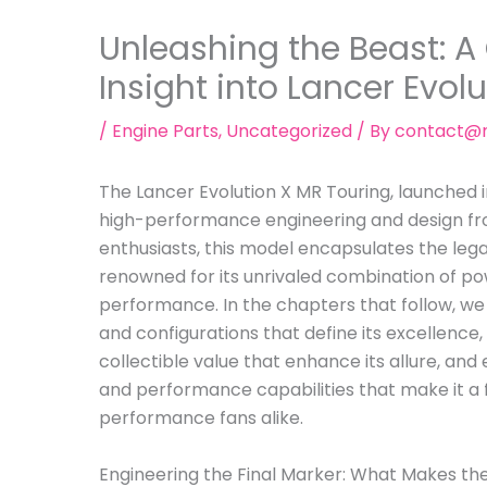
Unleashing the Beast: 
Insight into Lancer Evol
/
Engine Parts
,
Uncategorized
/ By
contact@m
The Lancer Evolution X MR Touring, launched i
high-performance engineering and design from
enthusiasts, this model encapsulates the legac
renowned for its unrivaled combination of po
performance. In the chapters that follow, we w
and configurations that define its excellence
collectible value that enhance its allure, a
and performance capabilities that make it a 
performance fans alike.
Engineering the Final Marker: What Makes the