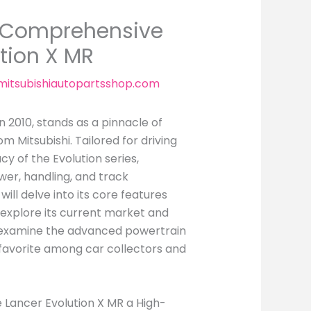
A Comprehensive
ution X MR
itsubishiautopartsshop.com
n 2010, stands as a pinnacle of
 Mitsubishi. Tailored for driving
y of the Evolution series,
wer, handling, and track
ill delve into its core features
, explore its current market and
nd examine the advanced powertrain
favorite among car collectors and
 Lancer Evolution X MR a High-