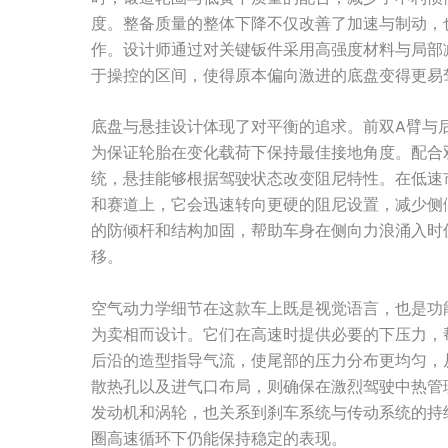
度。整备质量的整体下降不仅改善了加速与制动，
作。设计师通过对关键钣件采用高强度材料与局部
于操控的区间，使得原本偏向激进的底盘变得更易
底盘与悬挂设计体现了对平衡的追求。前双A臂与
为保证轮胎在变化载荷下保持最佳接地角度。配合
统，悬挂能够根据驾驶状态改变阻尼特性。在低速
和赛道上，它会迅速转向更硬的阻尼设置，减少侧
的防倾杆和结构加固，帮助车身在侧向力浪涌入时
移。
空气动力学细节在这款车上既是视觉语言，也是功
为卖相而设计。它们在高速时提供必要的下压力，
后沿的造型指导气流，使尾部的压力分布更均匀，
散热孔以及进气口布局，则确保在激烈驾驶中热管
发动机和涡轮，也关系到刹车系统与传动系统的持
圈高速循环下仍能保持稳定的表现。