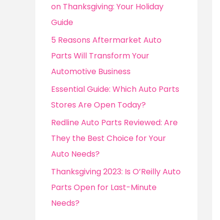
o
on Thanksgiving: Your Holiday
r
Guide
:
5 Reasons Aftermarket Auto
Parts Will Transform Your
Automotive Business
Essential Guide: Which Auto Parts
Stores Are Open Today?
Redline Auto Parts Reviewed: Are
They the Best Choice for Your
Auto Needs?
Thanksgiving 2023: Is O’Reilly Auto
Parts Open for Last-Minute
Needs?