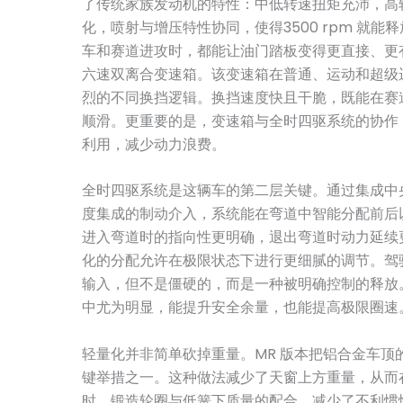
了传统家族发动机的特性：中低转速扭矩充沛，高
化，喷射与增压特性协同，使得3500 rpm 就
车和赛道进攻时，都能让油门踏板变得更直接、更
六速双离合变速箱。该变速箱在普通、运动和超级
烈的不同换挡逻辑。换挡速度快且干脆，既能在赛
顺滑。更重要的是，变速箱与全时四驱系统的协作
利用，减少动力浪费。
全时四驱系统是这辆车的第二层关键。通过集成中
度集成的制动介入，系统能在弯道中智能分配前后
进入弯道时的指向性更明确，退出弯道时动力延续
化的分配允许在极限状态下进行更细腻的调节。驾
输入，但不是僵硬的，而是一种被明确控制的释放
中尤为明显，能提升安全余量，也能提高极限圈速
轻量化并非简单砍掉重量。MR 版本把铝合金车顶
键举措之一。这种做法减少了天窗上方重量，从而
时，锻造轮圈与低簧下质量的配合，减少了不利惯