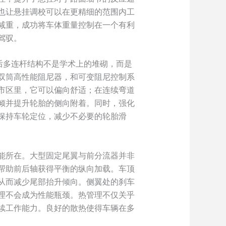
也让悬挂调校可以在更精细的范围内工
减重，成功将车体重量控制在一个有利
驾驭。
后多连杆结构不是学术上的堆砌，而是
双筒高性能阻尼器，和可变阻尼控制系
市区里，它可以偏向舒适；在连续弯道
倾并提升轮胎的侧向附着。同时，强化
保持车轮定位，减少不必要的轮胎滑
能所在。大型固定尾翼与前分流器并非
帮助前后轴获得平衡的纵向加载。车顶
从而减少尾部抬升倾向。侧翼处的刹车
理不会成为性能瓶颈。热管理不仅关乎
续工作能力。良好的散热使得车辆在多