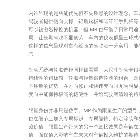
内饰呈现的是功能优先但不失质感的设计理念。车
驾驶者提供侧向支撑，铝质踏板和碳纤维手刹杆等
可以被激烈操控的机器。但 MR 也平衡了日常用
局，让长期驾驶不显疲劳。车内的仪表群呈三环式
这样的信息呈现对富有经验的驾驶者十分实用，能
态。
制动系统与轮胎选择同样被看重。大尺寸制动卡钳
持线性的踏板感。轮胎与轻量锻造轮圈的组合，既
下质量的优势，在方向修正和快速变向时尤为明显
变向中能保持极高的稳健性，并给驾驶者清晰的路
限量身份并非只是数字。MR 作为限量生产的型号
也在细节上加入专属标识。专属徽饰、特定涂装和
藏价值。限量生产带来的另一个直接效果是车辆在
值，而保值又影响车主未来对车辆投入维护的期待