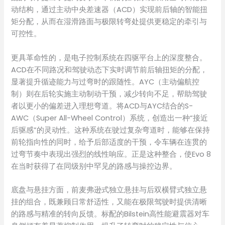
动结构，通过主动中央差速器（ACD）实现前后轴的智能扭
矩分配，从而在湿滑路面与极限转弯处提供更稳定的牵引与
可控性。
更具革命性的，是电子控制系统在四驱平台上的深度整合。
ACD在不同路况和驾驶动态下实时调节前后轴扭矩的分配，
显著提升循迹能力与过弯时的跟随性。AYC（主动偏航控
制）则在后轮实施主动制动干预，减少转向不足，帮助驾驶
者以更小的偏差进入理想弯道。将ACD与AYC结合的S-
AWC（Super All-Wheel Control）系统，创造出一种“接近
后驱感”的灵动性。这种系统在驶过复杂弯道时，能够在保持
前轮指向性的同时，给予后部适度的干预，令车辆在连贯的
过弯节奏中表现出强烈的线性响应。正是这种整合，使Evo 8
在当时获得了在同级别中罕见的路感与操控边界。
底盘与悬挂方面，前麦弗逊式独立悬挂与后双横臂式独立悬
挂的组合，既兼顾日常舒适性，又能在极限驾驶时提供清晰
的路感与精准的转向反馈。标配的Bilstein高性能避震器对车