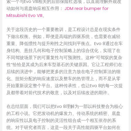
索一个与Evo VIII相关的后部保险杠选项，以直观理解外观改
动如何与底盘响应相互作用：
JDM rear bumper for
Mitsubishi Evo VIII
。
关于这段历史的一个重要教训，是工程设计总是在现实条件
下做出权衡。例如，即便是高端的四驱系统，也需要在减轻
重量、降低惯性与提升刚性之间找到平衡点。Evo 8通过在车
身结构、悬挂几何和电子控制策略上的综合优化，实现了在
不同驾驶场景下的可重复性与可预测性。这种“可驾驭的复杂
性”恰恰是其成为后来车型基石的关键原因。它让工程师们在
后续的演进中，能够把更多的注意力放在电子控制算法的细
化、扭矩分配的响应速度以及整车的热管理上，而不是从零
开始重新设定整个平台。这种传承性，也让Evo 8的每一次提
及都带着对前代技术的敬意，以及对后续改进的期许。
在总结层面，我们可以把Evo 8理解为一部以科技整合为核心
的工程小说。它把发动机的爆发力、传动系统的精密、底盘
的响应性以及电子控制的灵活性组合成一个相互依存的系
统。对于研究者而言，这是一段关于高性能四驱平台如何在