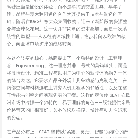
驾驶应当是愉悦的体验，而不是单纯的交通工具。早年阶
段，品牌与意大利同道的合作为其提供了技术与制造的基
础，随后在1983年被大众集团收购，迎来了新阶段的资源整
合与全球化布局。这一切并非简单的资本叠加，而是一次系
统性的重塑——从以往的区域性出海，逐步转向以欧洲为核
心、向全球市场扩张的战略转向。
在这个转变的核心，品牌提出了一个独特的设计与工程理
念：Enjoyneering。这一理念并非口号式的营销噱头，而是
将激情设计、精准工程与以用户为中心的驾驶体验融为一体
的综合表达。它要求产品在外观上具备动感与克制之美，在
内部空间与材料选取上讲究人机工程学的舒适性，以及在整
车性能与能耗之间实现务实的平衡。这样的定位使 SEAT 在欧
洲市场中占据一个独特的、易于理解的角色——既能提供亲民
价格带来的门槛友好，又不放松对操控、设计与动力性追求
的姿态。
在产品分布上，SEAT 坚持以“紧凑、灵活、智能”为核心的产