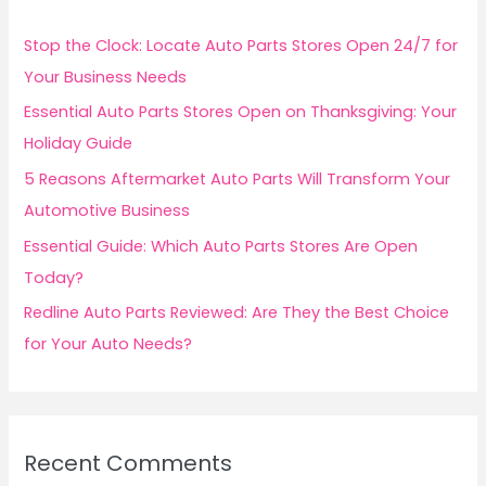
h
f
Stop the Clock: Locate Auto Parts Stores Open 24/7 for
o
Your Business Needs
r
Essential Auto Parts Stores Open on Thanksgiving: Your
:
Holiday Guide
5 Reasons Aftermarket Auto Parts Will Transform Your
Automotive Business
Essential Guide: Which Auto Parts Stores Are Open
Today?
Redline Auto Parts Reviewed: Are They the Best Choice
for Your Auto Needs?
Recent Comments