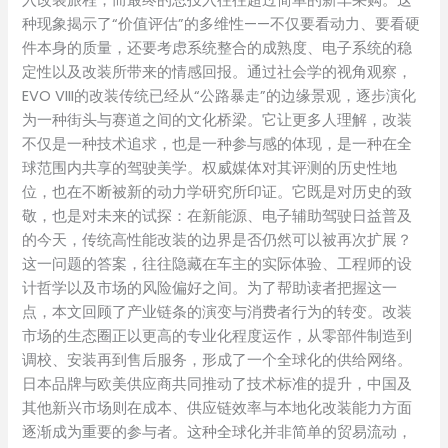
入改装旅程，而最终的总投入往往超过简单的新车采购。这
种现象揭示了“价值评估”的多维性——不仅要看动力、要看硬
件本身的质量，还要考虑系统整合的成熟度、电子系统的稳
定性以及改装所带来的情感回报。通过社会学的视角观察，
EVO VIII的改装传统已经从“公路暴走”的边缘景观，逐步演化
为一种街头与赛道之间的文化桥梁。它让更多人理解，改装
不仅是一种技术追求，也是一种参与感的体现，是一种在全
球范围内共享的驾驶美学。权威媒体对其评测的历史性地
位，也在不断被新的动力学研究所印证。它既是对历史的致
敬，也是对未来的试探：在新能源、电子辅助驾驶日益普及
的今天，传统高性能改装的边界是否仍然可以被再次扩展？
这一问题的答案，往往隐藏在车主的实际体验、工程师的设
计哲学以及市场的风险偏好之间。为了帮助读者把握这一
点，本文回顾了产业链条的演变与消费者行为的转变。改装
市场的生态圈正以更高的专业化程度运作，从零部件制造到
调校、安装再到售后服务，形成了一个全球化的供给网络。
日本品牌与欧美供应商共同推动了技术标准的提升，中国及
其他新兴市场则在成本、供应链效率与本地化改装能力方面
逐渐成为重要的参与者。这种全球化并非简单的贸易流动，