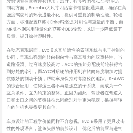
身侧倾有着显著抑制作用，提升了转弯时的稳定性与信心。
制动方面，Brembo大尺寸四活塞卡钳搭配通风盘，确保在高
强度驾驶时的热衰退最小化，提供可重复的制动性能。轮毂
方面，标准配置17英寸Enkei轮毂是对刚性与重量的平衡，而
MR版本则采用轻量化的17英寸BBS轮毂，以进一步降低簧下
质量、提升操控即时性。
在动态表现层面，Evo 8以其前瞻性的四驱系统与电子控制的
协同，呈现出强烈的转向指向性与高牵引力的双重特性。当
道路湿滑、过弯速度较高时，ACD的扭矩分配使前轮获得恰
到好处的牵引，而AYC对后轮的作用则在转向角度增加时提
供微妙的制动干预，帮助车身保持对弯路径的追踪。S-AWC
的综合应用，使得这三者不再是孤立的子系统，而成为一个
互为条件、互为约束的整体。正因为如此，驾驶者在弯道入
口和出口之间的节奏往往比同级别对手更为稳定，换挡与转
向的时机也显得更具自信。
车身设计的工程学价值同样不容忽视。Evo 8采用了更具攻击
性的外观语言，鲨鱼头般的前脸设计、优化后的前唇与进气