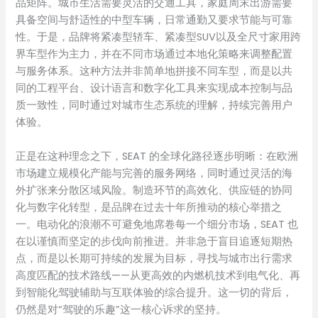
品矩阵。城市生活需要灵活的交通工具，家庭周末出游需要
具备空间与舒适性的中型车辆，日常通勤又要求节能与可靠
性。于是，品牌将紧凑型轿车、紧凑型SUV以及全尺寸家用跨
界车型作为主力，并在不同市场通过本地化策略来调整配置
与服务体系。这种方法并非简单地拼接不同车型，而是以共
同的工程平台、设计语言和数字化工具来实现成本控制与品
质一致性，同时通过对城市生态系统的理解，持续完善用户
体验。
正是在这种理念之下，SEAT 的全球化路径逐步明晰：在欧洲
市场建立规模化产能与完善的服务网络，同时通过灵活的海
外扩张来分散区域风险。制造环节的高效化、供应链的协同
化与数字化转型，是品牌在过去十年所推动的核心举措之
一。电动化的浪潮不可避免地席卷每一个细分市场，SEAT 也
在以谨慎而坚定的步伐向前推进。并非急于盲目追逐短期热
点，而是以长期可持续的发展为目标，寻找与城市出行需求
高度匹配的技术路线——从更高效的内燃机技术到电气化、再
到智能化驾驶辅助与互联体验的综合提升。这一切的背后，
仍然是对“驾驶的乐趣”这一核心诉求的坚持。