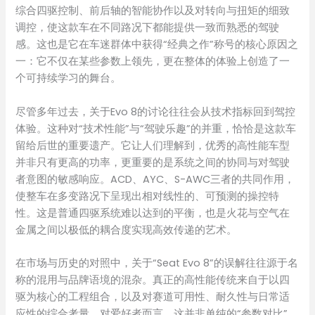
综合四驱控制、前后轴的智能协作以及对转向与扭矩的细致
调控，使这款车在不同路况下都能提供一致而熟悉的驾驶
感。这也是它在车迷群体中获得“经典之作”称号的核心原因之
一：它不仅在某些参数上领先，更在整体的体验上创造了一
个可持续学习的舞台。
尽管多年过去，关于Evo 8的讨论往往会从技术指标回到驾控
体验。这种对“技术性能”与“驾驶乐趣”的并重，恰恰是这款车
留给后世的重要遗产。它让人们理解到，优秀的高性能车型
并非只有更高的功率，更重要的是系统之间的协同与对驾驶
者意图的敏感响应。ACD、AYC、S-AWC三者的共同作用，
使整车在多变路况下呈现出相对线性的、可预测的操控特
性。这是普通四驱系统难以达到的平衡，也是火花与空气在
金属之间以极低的耦合度实现高效传递的艺术。
在市场与历史的对照中，关于“Seat Evo 8”的误解往往源于名
称的混用与品牌语境的混杂。真正的高性能传统来自于以四
驱为核心的工程组合，以及对赛道可用性、耐久性与日常适
应性的综合考量。对爱好者而言，这并非单纯的“参数对比”，