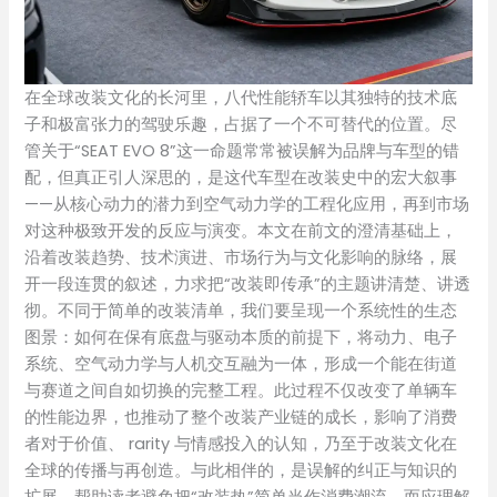
在全球改装文化的长河里，八代性能轿车以其独特的技术底
子和极富张力的驾驶乐趣，占据了一个不可替代的位置。尽
管关于“SEAT EVO 8”这一命题常常被误解为品牌与车型的错
配，但真正引人深思的，是这代车型在改装史中的宏大叙事
——从核心动力的潜力到空气动力学的工程化应用，再到市场
对这种极致开发的反应与演变。本文在前文的澄清基础上，
沿着改装趋势、技术演进、市场行为与文化影响的脉络，展
开一段连贯的叙述，力求把“改装即传承”的主题讲清楚、讲透
彻。不同于简单的改装清单，我们要呈现一个系统性的生态
图景：如何在保有底盘与驱动本质的前提下，将动力、电子
系统、空气动力学与人机交互融为一体，形成一个能在街道
与赛道之间自如切换的完整工程。此过程不仅改变了单辆车
的性能边界，也推动了整个改装产业链的成长，影响了消费
者对于价值、 rarity 与情感投入的认知，乃至于改装文化在
全球的传播与再创造。与此相伴的，是误解的纠正与知识的