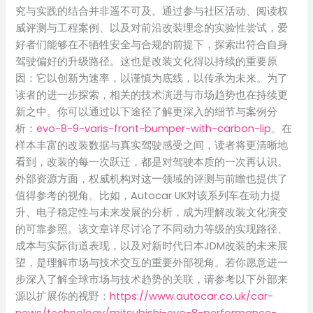
究与实践的结合并非遥不可及。通过参与社区活动、阅读权
威评测与工程案例、以及对前沿改装理念的实验性尝试，爱
好者们能够在不牺牲安全与合规的前提下，探索出符合自身
驾驶偏好的升级路径。这也是改装文化得以持续的重要原
因：它以创新为速率，以谨慎为底线，以传承为未来。为了
读者的进一步探索，相关的技术演进与市场趋势也在持续更
新之中。你可以通过以下途径了解更深入的细节与案例分
析：
evo-8-9-varis-front-bumper-with-carbon-lip
。在
样本丰富的改装数据与真实驾驶感受之间，读者将更清晰地
看到，改装的每一次跃迁，都是对驾驶本质的一次再认识。
外部资源方面，权威机构对这一领域的评测与前瞻也提供了
值得参考的视角。比如，Autocar UK对该系列车在动力提
升、电子稳定性与未来发展的分析，成为理解改装文化演变
的可靠参照。该文章详尽讨论了不同动力等级的实现路径、
成本与实际街道表现，以及对新时代日本JDM改装的未来展
望，是理解市场与技术交互的重要外部视角。若你愿意进一
步深入了解全球市场与技术趋势的关联，请参考以下外部来
源以扩展你的视野：
https://www.autocar.co.uk/car-