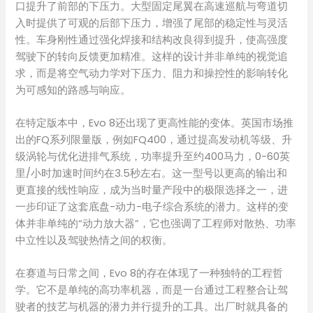
口提升了前部的下压力。大型固定尾翼在高速巡航与弯道切
入时提供了可观的后部下压力，增强了尾部的稳定性与灵活
性。车身刚性通过强化焊接和结构改良得到提升，使高强度
驾驶下的转向反馈更加精准。这样的设计并非单纯的视觉追
求，而是将空气动力学对下压力、阻力和操控性的影响转化
为可感知的路感与响应。
在特定版本中，Evo 8还出现了更高性能的变体。英国市场推
出的FQ系列限量版，例如FQ400，通过提高发动机等级、升
级涡轮与优化进排气系统，功率提升至约400马力，0-60英
里/小时加速时间约在3.5秒左右。这一型号以更高的输出和
更直接的线性响应，成为当时量产段中的极限选择之一，进
一步印证了这套底盘-动力-电子综合系统的潜力。这样的变
体并非单纯的“动力放大器”，它也强调了工程师对散热、功率
中立性以及驾驶热情之间的权衡。
在赛道与日常之间，Evo 8的存在体现了一种独特的工程哲
学。它不是单纯的高功率机器，而是一台通过工程整合让驾
驶者的技艺与机器的潜力并行提升的工具。出厂时就具备的