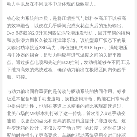
动力学以及在不同版本中所体现的极致潜力。
核心动力系统的本质，是将压缩空气与燃料在高压下以极高
的效率融合，以便在几乎瞬间完成火花点火后的扭矩输出。
Evo 8搭载的2.0升直列四缸涡轮增压发动机，因其坚韧的结构
和改装潜力而长久被车迷津津乐道。该机型原厂状态下的最
大输出功率接近280马力，峰值扭矩约39.8 kg·m。涡轮增压
与中冷器的组合，是动力响应与进气温度之间的关键平衡
点。通过多点电喷和先进的ECU控制，发动机能够在不同工况
下维持高效的燃烧过程，确保动力输出在极限区间内仍然平
顺、可控。
与动力输出同样重要的是传动与驱动系统的协同作用。标准
版通常配备5速手动变速箱，换挡逻辑清晰，既能在日常驾驶
中提供舒适性，也能在赛道上以精准的齿比实现高速通过。
北美市场的MR版本则打破了这一传统，首次引入6速手动变
速箱，以更密的齿比和更高的换挡精度提升了赛道表现。这
种变速箱的设计，不仅改变了动力管理的粒度，还对扭矩分
配的时序提出了更高要求。车辆的驱动系统采用全时四轮驱