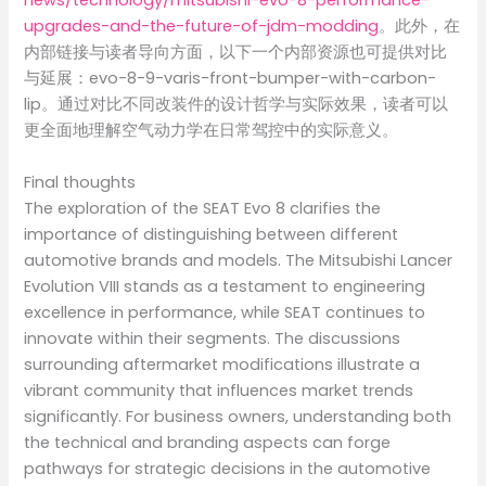
news/technology/mitsubishi-evo-8-performance-
upgrades-and-the-future-of-jdm-modding
。此外，在
内部链接与读者导向方面，以下一个内部资源也可提供对比
与延展：evo-8-9-varis-front-bumper-with-carbon-
lip。通过对比不同改装件的设计哲学与实际效果，读者可以
更全面地理解空气动力学在日常驾控中的实际意义。
Final thoughts
The exploration of the SEAT Evo 8 clarifies the
importance of distinguishing between different
automotive brands and models. The Mitsubishi Lancer
Evolution VIII stands as a testament to engineering
excellence in performance, while SEAT continues to
innovate within their segments. The discussions
surrounding aftermarket modifications illustrate a
vibrant community that influences market trends
significantly. For business owners, understanding both
the technical and branding aspects can forge
pathways for strategic decisions in the automotive