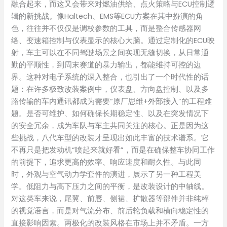
融合起来，而这又会带来对燃油供给、点火策略与ECU控制逻
辑的新挑战。像Haltech、EMS等ECU方案在其中扮演的角
色，往往并不仅仅是调校参数的工具，而是整合传感器网
络、变速箱控制与仪表显示的核心大脑。通过定制化的ECU映
射，车主可以在不同驾驶场景之间实现无缝切换，从日常通
勤的平顺性，到周末赛道的暴力输出，都能维持可控的边
界。这种对电子系统的深入整合，也引出了一个时代性的话
题：在许多极致改装案例中，仪表盘、方向盘控制、以及多
路传输的车内通讯都成为需要“原厂思维+外部接入”的工程难
题。是否可维护、如何确保长期稳定性、以及在突发情况下
的安全冗余，成为车队与车主共同关注的核心。正是因为这
些挑战，八代车型的改装才呈现出如此丰富的技术谱系。它
不再只是把发动机“喷起来就好看”，而是在确保整车协同工作
的前提下，追求更高的效率、响应速度和耐久性。与此同
时，外观与空气动力学套件的演进，展示了另一种工程美
学。低阻力与高下压力之间的平衡，是改装设计的中轴线。
对这类车来说，尾翼、前唇、侧裙、扩散器等部件并非纯粹
的视觉语言，而是对气流分布、前后轮负载和横向稳定性的
直接影响因素。两极化的改装风格在市场上并不矛盾。一方