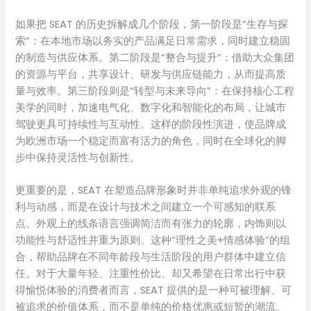
如果把 SEAT 的历史拆解成几个阶段，第一阶段是“生存与探
索”：在本地市场以务实的产品满足日常需求，同时建立稳固
的制造与供应体系。第二阶段是“整合与提升”：借助大众集团
的资源与平台，共享设计、研发与供应链能力，从而提高质
量与效率。第三阶段则是“转型与未来导向”：在保持核心工程
美学的同时，加速电气化、数字化和智能化的布局，让城市
驾驶更具可持续性与互动性。这样的阶段性演进，使品牌成
为欧洲市场一个稳定而富有活力的角色，同时在全球化的脚
步中保持灵活性与创新性。
更重要的是，SEAT 在塑造品牌形象时并非单纯追求外观的锋
利与动感，而是在设计与技术之间建立一个可感知的联系
点。外观上的线条语言强调简洁而有张力的轮廓，内饰则以
功能性与舒适性并重为原则。这种“理性之美+情感体验”的组
合，帮助品牌在不同年龄段与生活阶段的用户群体中建立信
任。对于大量年轻、注重性价比、却又希望在日常出行中获
得愉悦体验的消费者而言，SEAT 提供的是一种可被理解、可
被追求的价值体系，而不是单纯的价格优惠或短暂的潮流。