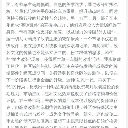
面，有些车主偏向低调、自然的美学路线，通过碳纤维扰流
板、轻量化轮毂等手段减轻车身重量、提升动态响应，同时
保持公路行驶的舒适性与合规性。另一方面，另一部分车主
则追求“赛道猛兽”的直接冲击力，他们愿意投入大量碳纤维车
身件、带有高刚性支撑的尾翼、以及强力的降阻/升力组件。
这一切共同构成了改装生态的繁荣景象：一个市场不仅在提
供改件，更在提供对系统极限的探索与记录。与此同时，改
装文化的传播也不是孤立发生的。粉丝群体的忠诚、跨代
的“接力改装”现象，使得原本单一车型的改造活动，逐步形成
了跨代、跨区域的热潮。许多车主在等待发动机或底盘的关
键部件升级完成期间，先行选购其它代际的改装件，以便在
下一阶段再进行更全面的升级。这种“边改一代、再买下一
代”的行为，反映出一种对品牌的情感投资与对改装路径的长
期规划。市场层面，这种文化热潮也改变了价格结构与价值
评估。在一些市场，未改装的原厂版本仍以较高的保值率存
在，但高度改装的车型往往以溢价出现，甚至在特殊活动中
以抽奖方式赠与粉丝，成为文化符号的一部分。这也促使二
手市场的动态更加复杂：某些车主愿意以较低的初始价格进