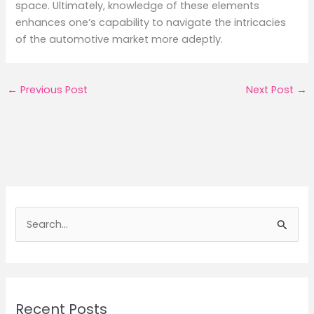
space. Ultimately, knowledge of these elements
enhances one’s capability to navigate the intricacies
of the automotive market more adeptly.
←
Previous Post
Next Post
→
S
e
a
r
c
Recent Posts