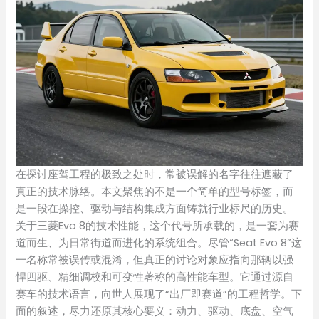
在探讨座驾工程的极致之处时，常被误解的名字往往遮蔽了
真正的技术脉络。本文聚焦的不是一个简单的型号标签，而
是一段在操控、驱动与结构集成方面铸就行业标尺的历史。
关于三菱Evo 8的技术性能，这个代号所承载的，是一套为赛
道而生、为日常街道而进化的系统组合。尽管“Seat Evo 8”这
一名称常被误传或混淆，但真正的讨论对象应指向那辆以强
悍四驱、精细调校和可变性著称的高性能车型。它通过源自
赛车的技术语言，向世人展现了“出厂即赛道”的工程哲学。下
面的叙述，尽力还原其核心要义：动力、驱动、底盘、空气