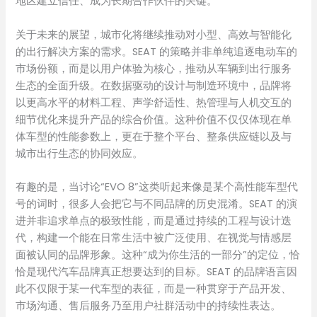
地区建立信任、成为长期合作伙伴的关键。
关于未来的展望，城市化将继续推动对小型、高效与智能化
的出行解决方案的需求。SEAT 的策略并非单纯追逐电动车的
市场份额，而是以用户体验为核心，推动从车辆到出行服务
生态的全面升级。在数据驱动的设计与制造环境中，品牌将
以更高水平的材料工程、声学舒适性、热管理与人机交互的
细节优化来提升产品的综合价值。这种价值不仅仅体现在单
体车型的性能参数上，更在于整个平台、整条供应链以及与
城市出行生态的协同效应。
有趣的是，当讨论“EVO 8”这类听起来像是某个高性能车型代
号的词时，很多人会把它与不同品牌的历史混淆。SEAT 的演
进并非追求单点的极致性能，而是通过持续的工程与设计迭
代，构建一个能在日常生活中被广泛使用、在视觉与情感层
面被认同的品牌形象。这种“成为你生活的一部分”的定位，恰
恰是现代汽车品牌真正想要达到的目标。SEAT 的品牌语言因
此不仅限于某一代车型的表征，而是一种贯穿于产品开发、
市场沟通、售后服务乃至用户社群活动中的持续性表达。