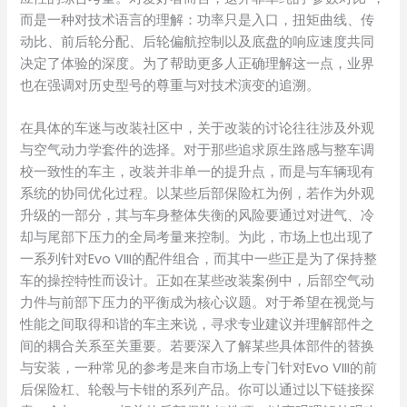
而是一种对技术语言的理解：功率只是入口，扭矩曲线、传
动比、前后轮分配、后轮偏航控制以及底盘的响应速度共同
决定了体验的深度。为了帮助更多人正确理解这一点，业界
也在强调对历史型号的尊重与对技术演变的追溯。
在具体的车迷与改装社区中，关于改装的讨论往往涉及外观
与空气动力学套件的选择。对于那些追求原生路感与整车调
校一致性的车主，改装并非单一的提升点，而是与车辆现有
系统的协同优化过程。以某些后部保险杠为例，若作为外观
升级的一部分，其与车身整体失衡的风险要通过对进气、冷
却与尾部下压力的全局考量来控制。为此，市场上也出现了
一系列针对Evo VIII的配件组合，而其中一些正是为了保持整
车的操控特性而设计。正如在某些改装案例中，后部空气动
力件与前部下压力的平衡成为核心议题。对于希望在视觉与
性能之间取得和谐的车主来说，寻求专业建议并理解部件之
间的耦合关系至关重要。若要深入了解某些具体部件的替换
与安装，一种常见的参考是来自市场上专门针对Evo VIII的前
后保险杠、轮毂与卡钳的系列产品。你可以通过以下链接探