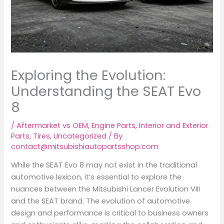
Exploring the Evolution:
Understanding the SEAT Evo
8
/
Aftermarket vs OEM
,
Engine Parts
,
Interior and Exterior
Parts
,
Tires
,
Uncategorized
/ By
contact@mitsubishiautopartsshop.com
While the SEAT Evo 8 may not exist in the traditional
automotive lexicon, it’s essential to explore the
nuances between the Mitsubishi Lancer Evolution VIII
and the SEAT brand. The evolution of automotive
design and performance is critical to business owners