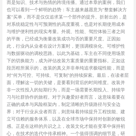
而是知识、技术与热情的跨境传播。通过本章的案例，我们
也可以看到一个鲜明的趋势：车主越来越愿意为“整套解决方
案”买单，而不是仅仅追求某一个部件的提升。折射出的，是
对系统稳定性与可预测性的高度重视，也是对长期使用成本
与维护便利性的现实考量。外观、性能、驾控体验三者之间
的平衡，已经成为衡量改装成功与否的重要尺度。正因如
此，行业内从业者在设计方案时，更强调模块化、可维护性
与数据驱动的调校思路。以此为基础，车主在不同使用场景
下的切换能力，成为评估改装方案质量的重要指标。正如这
段历程所展示的，改装的真义并非单纯追求极端性能，而是
对“何为可控、可持续、可复制”的持续探索。最后，在读者层
面，理解这一切的关键，是要看到背后的时间维度。改装并
非一次性投入的短期行为，而是一场需要长期投入、持续学
习与社群协作的旅程。对于兴趣爱好者而言，这意味着要在
正确的成本与风险框架内，制定清晰的升级路径与安全边
界；对于行业从业者而言，则意味着持续提升工程技能、建
立可信赖的服务体系，以及在全球市场中保持对创新的敏锐
感。正是在这样的共识之上，改装文化才能在变革中保持初
心，在技术的迭代中传承精神。一个值得强调的细节是，研