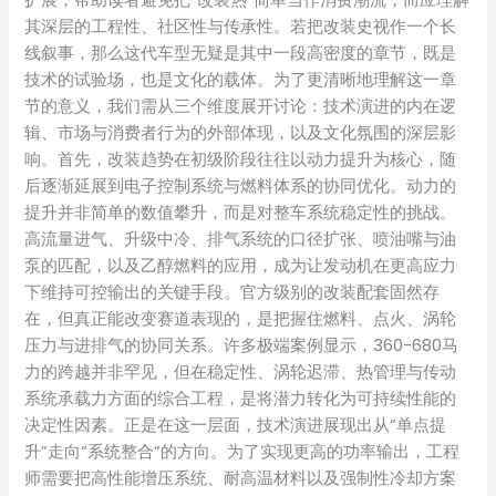
扩展，帮助读者避免把“改装热”简单当作消费潮流，而应理解
其深层的工程性、社区性与传承性。若把改装史视作一个长
线叙事，那么这代车型无疑是其中一段高密度的章节，既是
技术的试验场，也是文化的载体。为了更清晰地理解这一章
节的意义，我们需从三个维度展开讨论：技术演进的内在逻
辑、市场与消费者行为的外部体现，以及文化氛围的深层影
响。首先，改装趋势在初级阶段往往以动力提升为核心，随
后逐渐延展到电子控制系统与燃料体系的协同优化。动力的
提升并非简单的数值攀升，而是对整车系统稳定性的挑战。
高流量进气、升级中冷、排气系统的口径扩张、喷油嘴与油
泵的匹配，以及乙醇燃料的应用，成为让发动机在更高应力
下维持可控输出的关键手段。官方级别的改装配套固然存
在，但真正能改变赛道表现的，是把握住燃料、点火、涡轮
压力与进排气的协同关系。许多极端案例显示，360-680马
力的跨越并非罕见，但在稳定性、涡轮迟滞、热管理与传动
系统承载力方面的综合工程，是将潜力转化为可持续性能的
决定性因素。正是在这一层面，技术演进展现出从“单点提
升”走向“系统整合”的方向。为了实现更高的功率输出，工程
师需要把高性能增压系统、耐高温材料以及强制性冷却方案