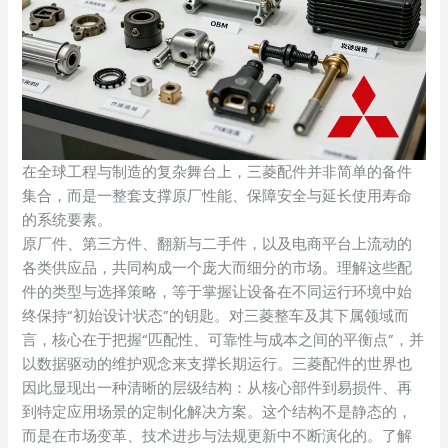
在全球工程与制造的复杂舞台上，三菱配件并非简单的备件
集合，而是一整套支撑原厂性能、保障安全与延长使用寿命
的系统要素。
原厂件、第三方件、翻新与二手件，以及电商平台上流动的
各类供应品，共同构成一个庞大而细分的市场。理解这些配
件的类型与选择策略，等于掌握让设备在不同运行环境中始
终保持“初始设计状态”的钥匙。对三菱整车及其下属领域而
言，核心在于把握“匹配性、可靠性与成本之间的平衡点”，并
以数据驱动的维护观念来支撑长期运行。三菱配件的世界也
因此显现出一种清晰的层级结构：从核心部件到易损件、再
到特定应用场景的定制化解决方案。这个结构不是静态的，
而是在市场变革、技术进步与法规更新中不断演化的。了解