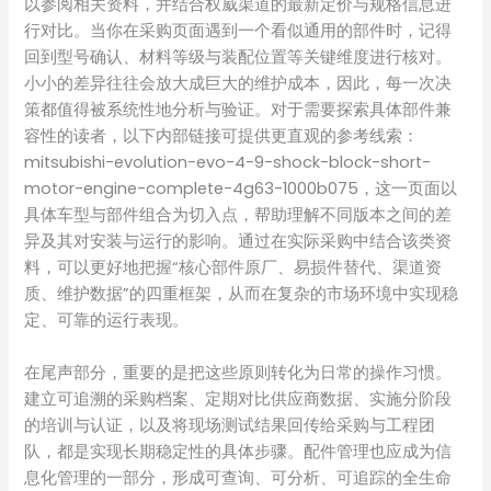
以参阅相关资料，并结合权威渠道的最新定价与规格信息进
行对比。当你在采购页面遇到一个看似通用的部件时，记得
回到型号确认、材料等级与装配位置等关键维度进行核对。
小小的差异往往会放大成巨大的维护成本，因此，每一次决
策都值得被系统性地分析与验证。对于需要探索具体部件兼
容性的读者，以下内部链接可提供更直观的参考线索：
mitsubishi-evolution-evo-4-9-shock-block-short-
motor-engine-complete-4g63-1000b075，这一页面以
具体车型与部件组合为切入点，帮助理解不同版本之间的差
异及其对安装与运行的影响。通过在实际采购中结合该类资
料，可以更好地把握“核心部件原厂、易损件替代、渠道资
质、维护数据”的四重框架，从而在复杂的市场环境中实现稳
定、可靠的运行表现。
在尾声部分，重要的是把这些原则转化为日常的操作习惯。
建立可追溯的采购档案、定期对比供应商数据、实施分阶段
的培训与认证，以及将现场测试结果回传给采购与工程团
队，都是实现长期稳定性的具体步骤。配件管理也应成为信
息化管理的一部分，形成可查询、可分析、可追踪的全生命