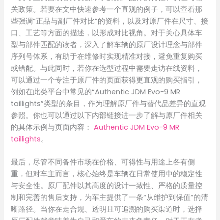
关政策。若要在文中快速参考一个直观的例子，可以查看那
些强调“正品与副厂件对比”的资料，以及对原厂件在尺寸、接
口、工艺等方面的描述，以形成对比视角。对于关心具体车
型与部件匹配的读者，深入了解车辆的原厂设计理念与部件
序列号体系，有助于在维修时实现精准对接，避免重复购买
或错配。与此同时，若你在选型过程中需要走访在线资料，
可以通过一个专注于原厂件的页面获得更直观的购买指引，
例如在此类平台中常见的“Authentic JDM Evo-9 MR
taillights”类型的条目，作为理解原厂件与替代品差异的直观
参照。你也可以通过以下内部链接进一步了解与原厂件相关
的具体示例与页面内容：
Authentic JDM Evo-9 MR
taillights
。
最后，尽管不同备件市场在价格、可得性与用途上各有侧
重，但对车主而言，核心始终是车辆在日常使用中的稳定性
与安全性。原厂配件以其高度的设计一致性、严格的质量控
制和完善的售后支持，为车主提供了一条“从维护到保值”的清
晰路径。当你在走合规、透明且可追溯的购买渠道时，选择