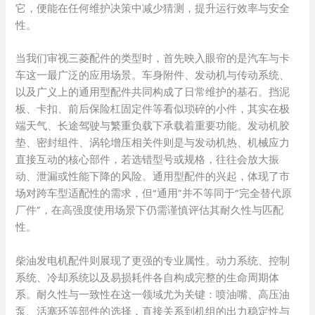
它，便能在任何维护决策中减少猜测，提升运行效率与安全
性。
当我们审视三菱配件的类型时，首先映入眼帘的是汽车与卡
车这一最广泛的应用场景。车身附件、发动机与传动系统、
以及广义上的通用型配件共同构成了日常维护的基石。挡泥
板、卡扣、前后保险杠固定件等看似琐碎的小件，其实在极
端天气、长途驾驶与繁重负载下承载着重要功能。发动机胶
垫、密封组件、涡轮增压相关件则是与发动机热、机械应力
直接互动的核心部件，若选错型号或规格，往往会放大振
动、泄漏或性能下降的风险。通用型配件的兴起，体现了市
场对跨车型适配性的需求，但“通用”并不等同于“完全替代原
厂件”，在高强度使用场景下仍需谨慎评估其耐久性与匹配
性。
柴油发电机配件则展现了更强的专业属性。动力系统、控制
系统、冷却系统以及易损耗件各自构成完整的生命周期体
系。耐久性与一致性在这一领域尤为关键：喷油嘴、高压油
泵、活塞环等部件的选择，直接关系到机组的出力稳定性与