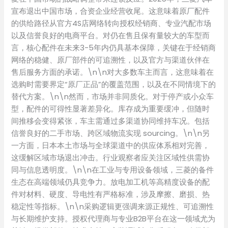
宣布退出中国市场，合资企业经营收尾。这意味着原厂配件
的供给路径从官方4S店网络转向授权经销商、专业汽配市场
以及信誉良好的电商平台。对仍在售且保有量较大的车型而
言，核心配件在未来3-5年内仍具基本保障，关键在于经销商
网络的稳健、原厂部件的可追溯性，以及官方与渠道伙伴在
售后服务方面的承诺。\n\n对大多数车主而言，这意味着在
选购时需要界定“原厂正品”的覆盖范围，以及在不同情境下的
替代方案。\n\n然而，市场并非同质化。对于停产或小众车
型，配件的可得性显著差异化。库存成为重要缓冲，但随时
间推移会变得紧张，车主需通过多渠道协同维持车况。包括
信誉良好的二手市场、跨区域物流实现 sourcing。\n\n另
一方面，日本本土市场与全球渠道中的供应体系相对完善，
这缓解区域市场退出冲击。行业观察者应关注区域性供需协
同与信息透明度。\n\n在工业与专用设备领域，三菱的备件
生态在高端领域仍具竞争力。放电加工机等高精度设备的配
件对材料、硬度、导电性有严格标准，涉及摩擦、磨损、热
稳定性等指标。\n\n采购逻辑更强调来源正规性、可追溯性
与长期维护支持。授权代理商与专业B2B平台在这一领域尤为