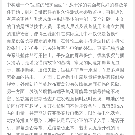
中构建一个“完整的维护画面”：从干净的表面与良好的存放条
件开始，到对关键部件的耐久性测试与参数监控，再到通过
有序的更换与升级来维持系统整体的性能与安全边际。本文
的目的是帮助技术人员、采购人员以及设备使用者建立共同
的维护语言，使得三菱配件在实际应用中不仅仅是替换件，
更是设备长期健康的承诺。在讨论三菱手持盒这样的手持化
设备时，维护并非只关注屏幕与电池的外观，更要把焦点放
在系统整体的可用性上。手持盒的屏幕保护、线缆状况与插
头清洁，是避免通信故障的基础。常见的问题如屏幕无显
示、连接断续、通信失败，往往并非单一原因，而是多点因
素叠加的结果。一方面，日常操作中应尽量避免屏幕接触尖
锐物，外部防护盖或软布覆盖能有效降低表面损伤的风险。
另一方面，线缆的磨损与端子氧化可能导致信号传输不稳
定，这就需要定期检查并在发现磨损时及时更换。电池的维
护同样不可忽视，尤其在长时间不使用设备时，保留50%左
右的电量、并定期进行完整充放电循环，以维持电池活性。
对故障排查的思路，则应从最易于验证的环节入手：能否开
机、屏幕是否异常、通信是否正常。若出现无法开机的情