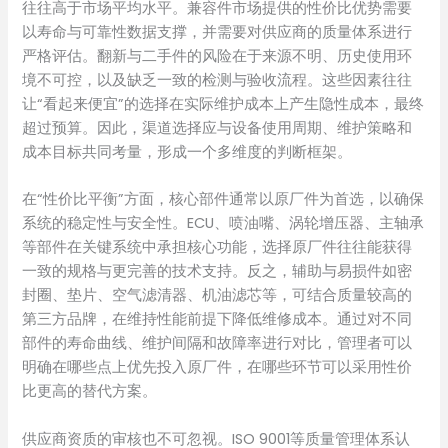
往往高于市场平均水平。兼容件市场提供的性价比优势需要
以寿命与可靠性数据支撑，并需要对供应商的质量体系进行
严格评估。翻新与二手件的风险在于来源不明、历史使用环
境不可控，以及缺乏一致的检测与验收流程。这些因素往往
让“看起来便宜”的选择在实际维护成本上产生隐性成本，最终
超过预算。因此，渠道选择应与设备使用周期、维护策略和
成本目标共同考量，形成一个多维度的判断框架。
在“性价比平衡”方面，核心部件通常以原厂件为首选，以确保
系统的稳定性与安全性。ECU、喷油嘴、涡轮增压器、主轴承
等部件在关键系统中承担核心功能，选择原厂件往往能获得
一致的规格与更完善的技术支持。反之，辅助与易损件如密
封圈、垫片、空气滤清器、机油滤芯等，可结合质量较高的
第三方品牌，在维持性能前提下降低维修成本。通过对不同
部件的寿命曲线、维护间隔和故障率进行对比，管理者可以
明确在哪些点上优先投入原厂件，在哪些环节可以采用性价
比更高的替代方案。
供应商资质的审核也不可忽视。ISO 9001等质量管理体系认