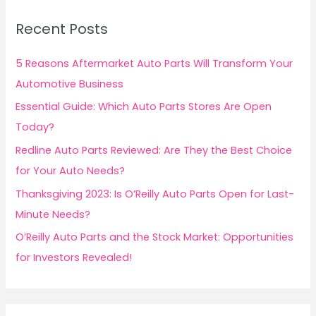
c
Recent Posts
h
f
5 Reasons Aftermarket Auto Parts Will Transform Your
o
Automotive Business
r
Essential Guide: Which Auto Parts Stores Are Open
:
Today?
Redline Auto Parts Reviewed: Are They the Best Choice
for Your Auto Needs?
Thanksgiving 2023: Is O’Reilly Auto Parts Open for Last-
Minute Needs?
O’Reilly Auto Parts and the Stock Market: Opportunities
for Investors Revealed!