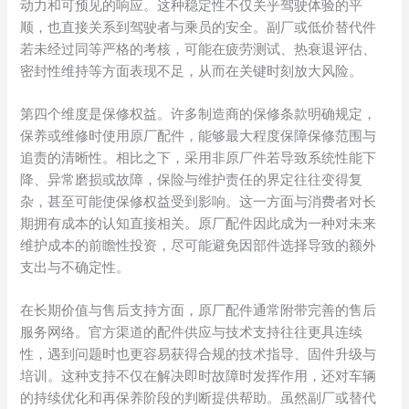
动力和可预见的响应。这种稳定性不仅关乎驾驶体验的平
顺，也直接关系到驾驶者与乘员的安全。副厂或低价替代件
若未经过同等严格的考核，可能在疲劳测试、热衰退评估、
密封性维持等方面表现不足，从而在关键时刻放大风险。
第四个维度是保修权益。许多制造商的保修条款明确规定，
保养或维修时使用原厂配件，能够最大程度保障保修范围与
追责的清晰性。相比之下，采用非原厂件若导致系统性能下
降、异常磨损或故障，保险与维护责任的界定往往变得复
杂，甚至可能使保修权益受到影响。这一方面与消费者对长
期拥有成本的认知直接相关。原厂配件因此成为一种对未来
维护成本的前瞻性投资，尽可能避免因部件选择导致的额外
支出与不确定性。
在长期价值与售后支持方面，原厂配件通常附带完善的售后
服务网络。官方渠道的配件供应与技术支持往往更具连续
性，遇到问题时也更容易获得合规的技术指导、固件升级与
培训。这种支持不仅在解决即时故障时发挥作用，还对车辆
的持续优化和再保养阶段的判断提供帮助。虽然副厂或替代