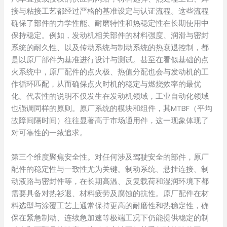
接与粘接工艺都经过严格的基准设定与认证流程。这些流程
确保了部件的力学性能、耐磨特性和热稳定性在长期使用中
保持稳定。例如，发动机相关部件的材料强度、润滑与密封
系统的耐久性、以及传动系统与制动系统的热衰退控制，都
是以原厂部件为基准进行设计与测试。甚至在看似基础的点
火系统中，原厂配件的点火极、热值分配也会与发动机的工
作循环匹配，从而确保点火时机的稳定与燃烧效率的最优
化。代表性的说明不仅发生在发动机领域，工业自动化领域
也强调同样的原则。原厂系统的模块和组件，其MTBF（平均
故障间隔时间）往往显著高于市场通用件，这一现象体现了
对可靠性的一致追求。
第三个维度聚焦安全性。对任何涉及驾驶安全的部件，原厂
配件的稳定性与一致性尤为关键。制动系统、悬挂连接、制
动液路与密封件等，在长期高温、反复载荷和湿润环境下都
需要具备对热衫退、材料疲劳及腐蚀的抗性。原厂配件在材
料选型与涂覆工艺上通常保持更高的耐磨性和热稳定性，确
保在紧急制动、连续急加速等极端工况下仍能提供稳定的制