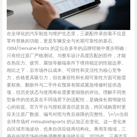
在全球化的汽车制造与维护生态里，三菱配件承担着不仅是
零件替换的功能，更是车辆安全与长期可靠性的基石。
OEM/Genuine Parts 的定位在多年的品牌经验中逐步明确：
只有经过原厂严格测试、与整车设计高度匹配的部件，才能
在热应力、疲劳、腐蚀等极端条件下维持稳定的性能边界。
相比之下，后市场件以成本、可得性和灵活性为核心竞争
力，价格更具吸引力，但在兼容性和长期可靠性方面可能需
要权衡。翻新件与二手件在预算有限或紧急维修时提供选
项，但历史状态与使用寿命需要更细致的评估。理解不同类
型备件的优劣及在不同场景下的适配性，是确保长期驾驶信
心的前提。官方平台与授权渠道仍是首选，跨区域购置时更
应关注原厂数据、编号对照与售后保障的完整性。\n\n当前
全球市场对 mitsubishiparts 的认知正在变化。这一变化来
自区域市场波动，也来自供应链再结构化。乘用车领域，三
菱在中国市场的战略调整带来连锁反应。2025年，三菱汽车