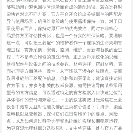
策提供可靠依据。相关信息在官方平台上通常更新及时，能
够帮助用户避免因型号混淆而造成的装配错误。若在选择时
需快速对比不同方案，官方平台还会给出关键部件的匹配差
异与使用场景，确保维修策略与使用需求保持一致。对于日
常使用者而言，保持对原厂件的优先关注，同时在非核心、
易损件方面评估性价比，也是一个务实的维保策略。要理解
这一点，可以把三菱配件的维护看作一个连续的生命周期管
理过程，贯穿采购、安装、监测、维护、更新与替换的全过
程，而不是单次维修的孤立行动。正是这种系统化的思维，
使得配件与设备之间的技术参数、材料选择、密封材料、表
面处理等方面保持一致性，从而降低了潜在的故障点。要获
取最准确的三菱配件信息、价格和购买渠道，建议直接访问
官方渠道，并参考相关的权威资源。如需快速导向某些常用
型号的官方信息，可以通过特定的官方检索入口快速定位到
具体部件的型号与兼容性。下面的叙述将把目光聚焦在三菱
设备中最常见且对性能关键的三类核心设备：手持盒、柴油
发电机以及变频器，探讨它们在日常维护中的要点、风险
点，以及如何通过科学选型和系统维护实现长期稳定运行。
为更直观地理解部分选型原则，文中将穿插一处与官方产品