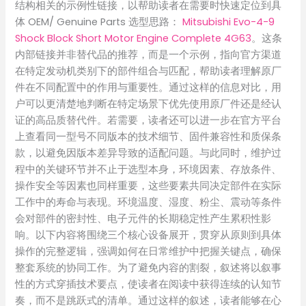
结构相关的示例性链接，以帮助读者在需要时快速定位到具
体 OEM/ Genuine Parts 选型思路：
Mitsubishi Evo-4-9
Shock Block Short Motor Engine Complete 4G63
。这条
内部链接并非替代品的推荐，而是一个示例，指向官方渠道
在特定发动机类别下的部件组合与匹配，帮助读者理解原厂
件在不同配置中的作用与重要性。通过这样的信息对比，用
户可以更清楚地判断在特定场景下优先使用原厂件还是经认
证的高品质替代件。若需要，读者还可以进一步在官方平台
上查看同一型号不同版本的技术细节、固件兼容性和质保条
款，以避免因版本差异导致的适配问题。与此同时，维护过
程中的关键环节并不止于选型本身，环境因素、存放条件、
操作安全等因素也同样重要，这些要素共同决定部件在实际
工作中的寿命与表现。环境温度、湿度、粉尘、震动等条件
会对部件的密封性、电子元件的长期稳定性产生累积性影
响。以下内容将围绕三个核心设备展开，贯穿从原则到具体
操作的完整逻辑，强调如何在日常维护中把握关键点，确保
整套系统的协同工作。为了避免内容的割裂，叙述将以叙事
性的方式穿插技术要点，使读者在阅读中获得连续的认知节
奏，而不是跳跃式的清单。通过这样的叙述，读者能够在心