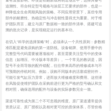
量有直接影响。即便是在翻新或再制造场景中，选择具备可
追溯性、符合特定型号规格与涂层工艺要求的部件，也是一
种降低全生命周期风险的策略。不同应用背景下，某些专用
部件的耐磨性、热稳定性与冲击韧性显得尤为重要。对于维
护团队而言，建立与原厂数据相一致的部件清单、搭建可追
溯的批次记录，是实现稳定运行的基本功。
在切入“科学的选择策略”时，必须承认一个共性原则：参数精
准匹配是避免误购的第一道防线。设备铭牌、使用手册中的
完整型号代码需要被逐项核对，甚至需要关注型号中的变体
信息（如增压、中冷版本等差异）。一个常见的教训是，因
型号不全而导致的配件错配，往往带来高昂的维修成本与不
可预期的停机时间。例如，误购不同版本的活塞或密封件，
可能引发气缸压力异常，进而放大维修难度和费用。这些潜
在风险促使维护团队在采购前进行更为严格的型号确认和文
档对照，确保选用的配件与设备的实际参数完全一致。
渠道可靠性成为第二个不可忽视的维度。原厂渠道通常提供
资质认证、原厂授权以及相对更可控的质保体系，尽管价格