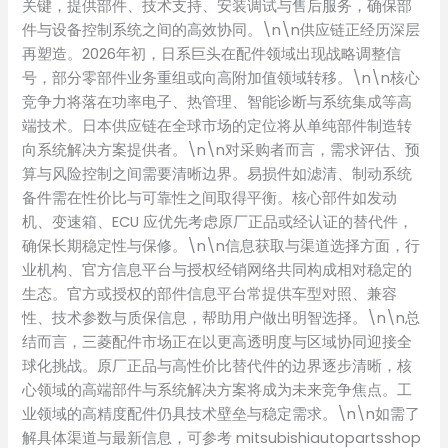
关键，提供部件、技术支持、安装调试与售后服务，确保部
件与设备控制系统之间的高效协同。\n\n供应链正经历深层
再塑造。2026年初，日系巨头在配件领域出现战略调整信
号，部分零部件业务重组或向高附加值领域转移。\n\n核心
竞争力将落在功率电子、热管理、智能诊断与系统集成等高
端技术。日本供应链在全球市场的定位将从单纯部件制造转
向系统解决方案提供者。\n\n对采购者而言，需求评估、预
算与风险控制之间需要清晰边界。易损件如滤清、制动系统
备件需在性价比与可靠性之间取得平衡。核心部件如发动
机、变速箱、ECU 应优先考虑原厂正品或经认证的替代件，
确保长期稳定性与保修。\n\n信息获取与渠道选择方面，行
业机构、官方信息平台与授权经销网络共同构成相对稳定的
生态。官方或授权的部件信息平台常提供车型对照、兼容
性、技术参数与质保信息，帮助用户做出明智选择。\n\n总
结而言，三菱配件市场正在以更高透明度与区域协同迎接全
球化挑战。原厂正品与高性价比替代件的边界逐步清晰，核
心领域的高端部件与系统解决方案将成为未来竞争焦点。工
业领域的高精度配件仍具技术壁垒与稳定需求。\n\n如需了
解具体渠道与最新信息，可参考 mitsubishiautopartsshop