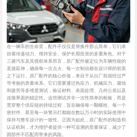
在一辆车的生命里，配件不仅仅是替换件那么简单，它们承
担着传递动力、维持安全、保护长期投资的多重角色。对于
三菱汽车及其授权体系而言，原厂配件被定位为车辆性能的
直接延伸，确保每一次点火、每一次制动都在设计师的初衷
之下运行。原厂配件的核心价值，来自于从出厂前就经过严
苛考验的质量体系。它们需要通过热应力、机械应力、腐蚀
和疲劳等多维度测试，验证材料、表面处理、几何公差以及
连接界面的稳定性。这些测试并非一次性简单的检验，而是
贯穿整个供应链的持续过程，旨在确保每一颗螺栓、每一个
密封件、甚至每一块警示灯都能在数以万小时的实际使用中
保持与整车设计的一致性。正因为如此，原厂配件的制造和
认证机制，才为维护者提供一种可追溯的质量保证，减少了
因部件不匹配而带来的风险。