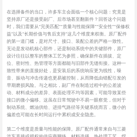
在选择备件的当口，许多车主会面临一个核心问题：究竟是
坚持原厂还是接受副厂、后市场甚至翻新件？回答这个问题
时，我们需要从“完美匹配”“质量与性能保障”“安全性”“保修权
益”以及“长期价值与售后支持”这几个维度来权衡。原厂配件
的第一道门槛，是对尺寸、接口、装配公差的严格一致性。
无论是发动机核心部件，还是制动系统中的关键部件，原厂
设计往往以整车的整体工艺为参照，确保新件在插拔、定
位、密封性、热管理等方面都能与旧部件无缝衔接。这种一
致性带来的直接好处，是安装后的系统响应更为线性，噪
音、振动与冲击传递也更易被控制，从而降低由错配引发的
早期磨损风险。与之相比，副厂件在制造过程中的公差波
动、材料成分的差异、表面处理不均等因素，可能导致某些
接口的微小偏移。这虽在日常驾驶中不易一眼察觉，但对于
制动系统、燃油供给、进排气路径等关键系统而言，微小的
偏差也可能在长时间运行中累积成安全隐患。
第二个维度是质量与性能的保障。原厂配件通常来自与三菱
汽车直接或授权的供应商网络，材料选择、热处理工艺、焊